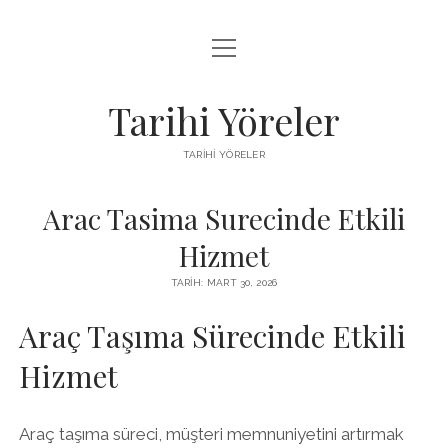
menüyü
LISTE
aç
SAYFA LISTESI
Tarihi Yöreler
ÜCRETSIZ ŞIFRESIZ INSTAGRAM BEĞENI HILESI
TARIHI YÖRELER
YOUTUBE YORUM ARTTIRMA HILESI BEDAVA
Arac Tasima Surecinde Etkili
Hizmet
TARIH: MART 30, 2026
Araç Taşıma Sürecinde Etkili
Hizmet
Araç taşıma süreci, müşteri memnuniyetini artırmak