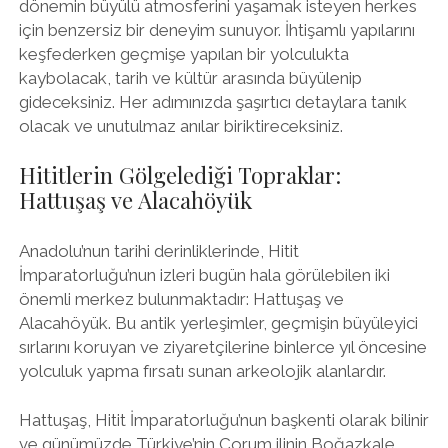
dönemin büyülü atmosferini yaşamak isteyen herkes
için benzersiz bir deneyim sunuyor. İhtişamlı yapılarını
keşfederken geçmişe yapılan bir yolculukta
kaybolacak, tarih ve kültür arasında büyülenip
gideceksiniz. Her adımınızda şaşırtıcı detaylara tanık
olacak ve unutulmaz anılar biriktireceksiniz.
Hititlerin Gölgelediği Topraklar:
Hattuşaş ve Alacahöyük
Anadolu’nun tarihi derinliklerinde, Hitit
İmparatorluğu’nun izleri bugün hala görülebilen iki
önemli merkez bulunmaktadır: Hattuşaş ve
Alacahöyük. Bu antik yerleşimler, geçmişin büyüleyici
sırlarını koruyan ve ziyaretçilerine binlerce yıl öncesine
yolculuk yapma fırsatı sunan arkeolojik alanlardır.
Hattuşaş, Hitit İmparatorluğu’nun başkenti olarak bilinir
ve günümüzde Türkiye’nin Çorum ilinin Boğazkale