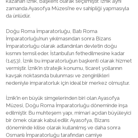
kazanan İznik, başkent olarak seçilmiştir. İznik aynı
zamanda Ayasofya Müzesi’ne ev sahipliği yapmasıyla
da ünlüdür.
Doğu Roma İmparatorluğu, Batı Roma
İmparatorluğu’nun yıkılmasından sonra Bizans
İmparatorluğu olarak adlandırılan devletin doğu
kısmını temsil eder. İstanbul’un fethedilmesine kadar
(1453), İznik bu imparatorluğun başkenti olarak hizmet
vermiştir. İznik’in stratejik konumu, ticaret yollarının
kavşak noktasında bulunması ve zenginlikleri
nedeniyle imparatorluk için ideal bir merkez olmuştur.
İznik’in en büyük simgelerinden biri olan Ayasofya
Müzesi, Doğu Roma İmparatorluğu döneminde inşa
edilmiştir. Bu muhteşem yapı, mimari açıdan büyüleyici
bir örnek olarak kabul edilir. Ayasofya, Bizans
döneminde kilise olarak kullanılmış ve daha sonra
Osmanlı İmparatorluğu tarafından camiye