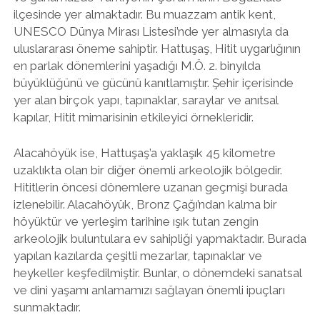
ilçesinde yer almaktadır. Bu muazzam antik kent,
UNESCO Dünya Mirası Listesi’nde yer almasıyla da
uluslararası öneme sahiptir. Hattuşaş, Hitit uygarlığının
en parlak dönemlerini yaşadığı M.Ö. 2. binyılda
büyüklüğünü ve gücünü kanıtlamıştır. Şehir içerisinde
yer alan birçok yapı, tapınaklar, saraylar ve anıtsal
kapılar, Hitit mimarisinin etkileyici örnekleridir.
Alacahöyük ise, Hattuşaş’a yaklaşık 45 kilometre
uzaklıkta olan bir diğer önemli arkeolojik bölgedir.
Hititlerin öncesi dönemlere uzanan geçmişi burada
izlenebilir. Alacahöyük, Bronz Çağı’ndan kalma bir
höyüktür ve yerleşim tarihine ışık tutan zengin
arkeolojik buluntulara ev sahipliği yapmaktadır. Burada
yapılan kazılarda çeşitli mezarlar, tapınaklar ve
heykeller keşfedilmiştir. Bunlar, o dönemdeki sanatsal
ve dini yaşamı anlamamızı sağlayan önemli ipuçları
sunmaktadır.