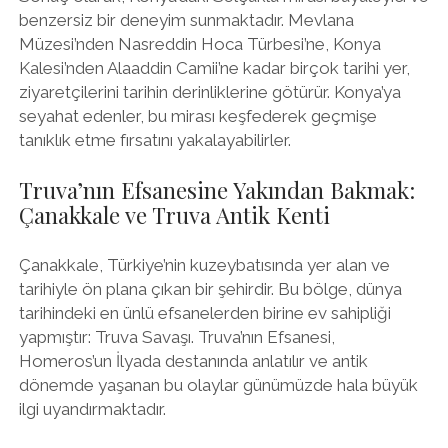
benzersiz bir deneyim sunmaktadır. Mevlana
Müzesi’nden Nasreddin Hoca Türbesi’ne, Konya
Kalesi’nden Alaaddin Camii’ne kadar birçok tarihi yer,
ziyaretçilerini tarihin derinliklerine götürür. Konya’ya
seyahat edenler, bu mirası keşfederek geçmişe
tanıklık etme fırsatını yakalayabilirler.
Truva’nın Efsanesine Yakından Bakmak:
Çanakkale ve Truva Antik Kenti
Çanakkale, Türkiye’nin kuzeybatısında yer alan ve
tarihiyle ön plana çıkan bir şehirdir. Bu bölge, dünya
tarihindeki en ünlü efsanelerden birine ev sahipliği
yapmıştır: Truva Savaşı. Truva’nın Efsanesi,
Homeros’un İlyada destanında anlatılır ve antik
dönemde yaşanan bu olaylar günümüzde hala büyük
ilgi uyandırmaktadır.