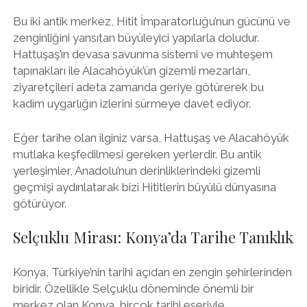
Bu iki antik merkez, Hitit İmparatorluğu’nun gücünü ve
zenginliğini yansıtan büyüleyici yapılarla doludur.
Hattuşaş’ın devasa savunma sistemi ve muhteşem
tapınakları ile Alacahöyük’ün gizemli mezarları,
ziyaretçileri adeta zamanda geriye götürerek bu
kadim uygarlığın izlerini sürmeye davet ediyor.
Eğer tarihe olan ilginiz varsa, Hattuşaş ve Alacahöyük
mutlaka keşfedilmesi gereken yerlerdir. Bu antik
yerleşimler, Anadolu’nun derinliklerindeki gizemli
geçmişi aydınlatarak bizi Hititlerin büyülü dünyasına
götürüyor.
Selçuklu Mirası: Konya’da Tarihe Tanıklık
Konya, Türkiye’nin tarihi açıdan en zengin şehirlerinden
biridir. Özellikle Selçuklu döneminde önemli bir
merkez olan Konya, birçok tarihi eseriyle