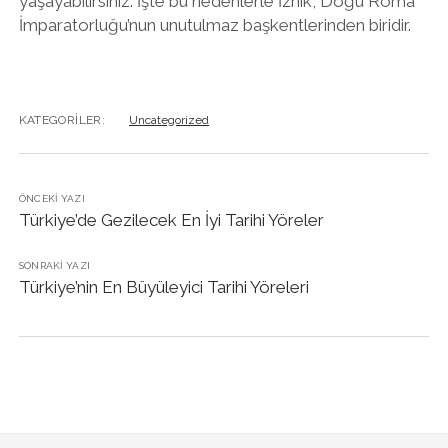
yaşayabilirsiniz. İşte bu nedenlerle İznik, Doğu Roma
İmparatorluğu’nun unutulmaz başkentlerinden biridir.
KATEGORILER:
Uncategorized
ÖNCEKI YAZI
Türkiye’de Gezilecek En İyi Tarihi Yöreler
SONRAKI YAZI
Türkiye’nin En Büyüleyici Tarihi Yöreleri