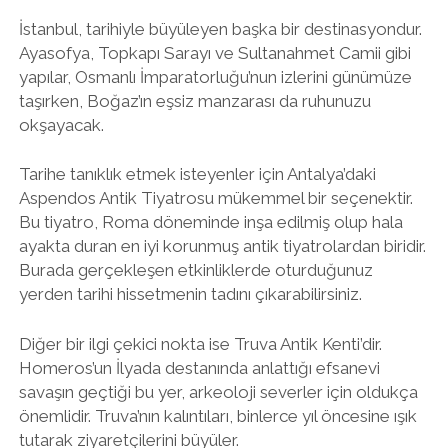
İstanbul, tarihiyle büyüleyen başka bir destinasyondur.
Ayasofya, Topkapı Sarayı ve Sultanahmet Camii gibi
yapılar, Osmanlı İmparatorluğu’nun izlerini günümüze
taşırken, Boğaz’ın eşsiz manzarası da ruhunuzu
okşayacak.
Tarihe tanıklık etmek isteyenler için Antalya’daki
Aspendos Antik Tiyatrosu mükemmel bir seçenektir.
Bu tiyatro, Roma döneminde inşa edilmiş olup hala
ayakta duran en iyi korunmuş antik tiyatrolardan biridir.
Burada gerçekleşen etkinliklerde oturduğunuz
yerden tarihi hissetmenin tadını çıkarabilirsiniz.
Diğer bir ilgi çekici nokta ise Truva Antik Kenti’dir.
Homeros’un İlyada destanında anlattığı efsanevi
savaşın geçtiği bu yer, arkeoloji severler için oldukça
önemlidir. Truva’nın kalıntıları, binlerce yıl öncesine ışık
tutarak ziyaretçilerini büyüler.