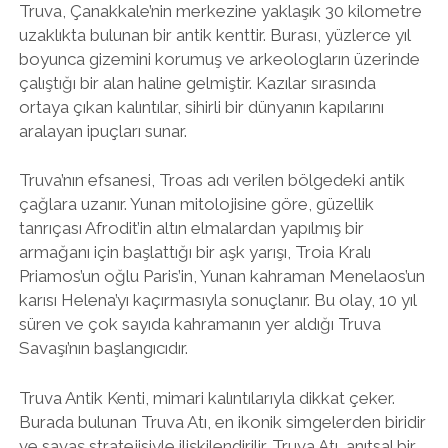
Truva, Çanakkale’nin merkezine yaklaşık 30 kilometre
uzaklıkta bulunan bir antik kenttir. Burası, yüzlerce yıl
boyunca gizemini korumuş ve arkeologların üzerinde
çalıştığı bir alan haline gelmiştir. Kazılar sırasında
ortaya çıkan kalıntılar, sihirli bir dünyanın kapılarını
aralayan ipuçları sunar.
Truva’nın efsanesi, Troas adı verilen bölgedeki antik
çağlara uzanır. Yunan mitolojisine göre, güzellik
tanrıçası Afrodit’in altın elmalardan yapılmış bir
armağanı için başlattığı bir aşk yarışı, Troia Kralı
Priamos’un oğlu Paris’in, Yunan kahraman Menelaos’un
karısı Helena’yı kaçırmasıyla sonuçlanır. Bu olay, 10 yıl
süren ve çok sayıda kahramanın yer aldığı Truva
Savaşı’nın başlangıcıdır.
Truva Antik Kenti, mimari kalıntılarıyla dikkat çeker.
Burada bulunan Truva Atı, en ikonik simgelerden biridir
ve savaş stratejisiyle ilişkilendirilir. Truva Atı, anıtsal bir