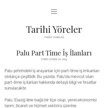
menüyü
LISTE
aç
SAYFA LISTESI
Tarihi Yöreler
ÜCRETSIZ ŞIFRESIZ INSTAGRAM BEĞENI HILESI
TARIHI YÖRELER
YOUTUBE YORUM ARTTIRMA HILESI BEDAVA
Palu Part Time İş İlanları
TARIH: KASIM 20, 2023
Palu şehrindeki iş arayanlar için part-time iş imkanları
oldukça çeşitlidir. Bu yazıda, Palu'da mevcut olan
part-time iş ilanları hakkında detaylı bilgi ve fırsatlar
sunulacaktır.
Palu, Elazığ iline bağlı bir ilçe olup, yerel ekonomisi
tarım, ticaret ve hizmet sektörü üzerine