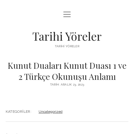
menüyü
LISTE
aç
SAYFA LISTESI
Tarihi Yöreler
ÜCRETSIZ ŞIFRESIZ INSTAGRAM BEĞENI HILESI
TARIHI YÖRELER
YOUTUBE YORUM ARTTIRMA HILESI BEDAVA
Kunut Duaları Kunut Duası 1 ve
2 Türkçe Okunuşu Anlamı
TARIH: ARALIK 23, 2023
KATEGORILER:
Uncategorized