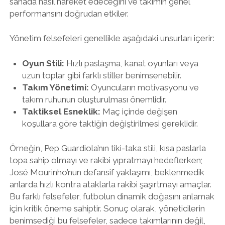
sahada nasıl hareket edeceğini ve takımın genel
performansını doğrudan etkiler.
Yönetim felsefeleri genellikle aşağıdaki unsurları içerir:
Oyun Stili:
Hızlı paslaşma, kanat oyunları veya
uzun toplar gibi farklı stiller benimsenebilir.
Takım Yönetimi:
Oyuncuların motivasyonu ve
takım ruhunun oluşturulması önemlidir.
Taktiksel Esneklik:
Maç içinde değişen
koşullara göre taktiğin değiştirilmesi gereklidir.
Örneğin, Pep Guardiola’nın tiki-taka stili, kısa paslarla
topa sahip olmayı ve rakibi yıpratmayı hedeflerken;
José Mourinho’nun defansif yaklaşımı, beklenmedik
anlarda hızlı kontra ataklarla rakibi şaşırtmayı amaçlar.
Bu farklı felsefeler, futbolun dinamik doğasını anlamak
için kritik öneme sahiptir. Sonuç olarak, yöneticilerin
benimsediği bu felsefeler, sadece takımlarının değil,