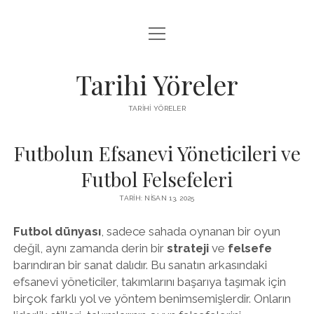
menüyü
LISTE
aç
SAYFA LISTESI
Tarihi Yöreler
ÜCRETSIZ ŞIFRESIZ INSTAGRAM BEĞENI HILESI
TARIHI YÖRELER
YOUTUBE YORUM ARTTIRMA HILESI BEDAVA
Futbolun Efsanevi Yöneticileri ve
Futbol Felsefeleri
TARIH: NISAN 13, 2025
Futbol dünyası
, sadece sahada oynanan bir oyun
değil, aynı zamanda derin bir
strateji
ve
felsefe
barındıran bir sanat dalıdır. Bu sanatın arkasındaki
efsanevi yöneticiler, takımlarını başarıya taşımak için
birçok farklı yol ve yöntem benimsemişlerdir. Onların