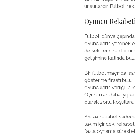
unsurlardır. Futbol, re
Oyuncu Rekabeti 
Futbol, dünya çapında m
oyuncuların yetenekle
de şekillendiren bir un
gelişimine katkıda bul
Bir futbol maçında, sa
gösterme fırsatı bulur
oyuncuların varlığı, bi
Oyuncular, daha iyi per
olarak zorlu koşullara
Ancak rekabet sadece oy
takım içindeki rekabet
fazla oynama süresi el