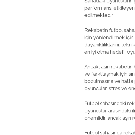
Sahadaki oyuncuların p
performansı etkileyen f
edilmektedir.
Rekabetin futbol sahası
için yönlendirmek içi
dayanıklılıklarını, tekn
en iyi olma hedefi, oyu
Ancak, aşırı rekabetin
ve farklılaşmak için sı
bozulmasına ve hatta p
oyuncular, stres ve en
Futbol sahasındaki rek
oyuncular arasındaki ili
önemlidir, ancak aşırı r
Futbol sahasında reka