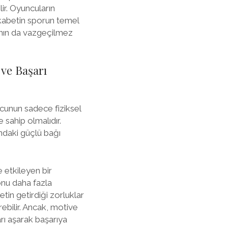
ir. Oyuncuların
ekabetin sporun temel
ının da vazgeçilmez
 ve Başarı
lcunun sadece fiziksel
sahip olmalıdır.
ındaki güçlü bağı
 etkileyen bir
onu daha fazla
tin getirdiği zorluklar
ebilir. Ancak, motive
arı aşarak başarıya