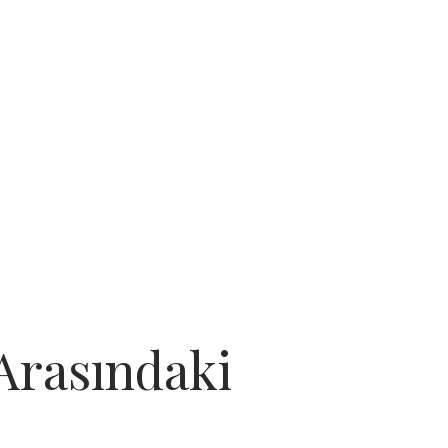
Arasındaki