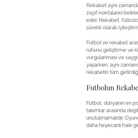
Rekabet aynı zamanda f
zayıf noktalarını belir
eder. Rekabet, futbolcu
sürekli olarak iyileştir
Futbol ve rekabet aras
ruhunu geliştirme ve ki
vurgulanması ve saygı 
yaşarken, aynı zamanda
rekabetin tüm getirdiği 
Futbolun Rekabet
Futbol, dünyanın en po
takımlar arasında deği
unutulmamalıdır. Oyunc
daha heyecanlı hale get