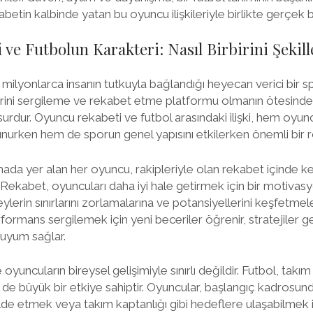
kabetin kalbinde yatan bu oyuncu ilişkileriyle birlikte gerçek b
ve Futbolun Karakteri: Nasıl Birbirini Şekill
ilyonlarca insanın tutkuyla bağlandığı heyecan verici bir spo
rini sergileme ve rekabet etme platformu olmanın ötesinde,
surdur. Oyuncu rekabeti ve futbol arasındaki ilişki, hem oyunc
unurken hem de sporun genel yapısını etkilerken önemli bir 
hada yer alan her oyuncu, rakipleriyle olan rekabet içinde ke
. Rekabet, oyuncuları daha iyi hale getirmek için bir motivas
reylerin sınırlarını zorlamalarına ve potansiyellerini keşfetmel
formans sergilemek için yeni beceriler öğrenir, stratejiler geli
 uyum sağlar.
uncuların bireysel gelişimiyle sınırlı değildir. Futbol, takı
 de büyük bir etkiye sahiptir. Oyuncular, başlangıç ​​kadrosu
de etmek veya takım kaptanlığı gibi hedeflere ulaşabilmek i