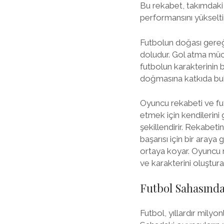
Bu rekabet, takımdaki u
performansını yükseltir
Futbolun doğası gereği
doludur. Gol atma müc
futbolun karakterinin 
doğmasına katkıda bul
Oyuncu rekabeti ve futbo
etmek için kendilerini 
şekillendirir. Rekabet
başarısı için bir araya
ortaya koyar. Oyuncu r
ve karakterini oluştura
Futbol Sahasında
Futbol, yıllardır milyo