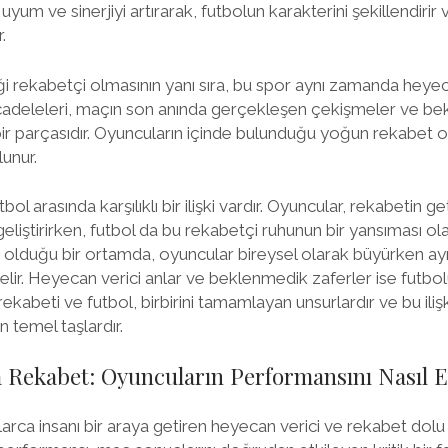
yum ve sinerjiyi artırarak, futbolun karakterini şekillendirir
.
 rekabetçi olmasının yanı sıra, bu spor aynı zamanda heyeca
adeleleri, maçın son anında gerçekleşen çekişmeler ve bek
bir parçasıdır. Oyuncuların içinde bulunduğu yoğun rekabet or
unur.
l arasında karşılıklı bir ilişki vardır. Oyuncular, rekabetin ge
geliştirirken, futbol da bu rekabetçi ruhunun bir yansıması ol
in olduğu bir ortamda, oyuncular bireysel olarak büyürken a
 gelir. Heyecan verici anlar ve beklenmedik zaferler ise futbo
ekabeti ve futbol, birbirini tamamlayan unsurlardır ve bu iliş
n temel taşlardır.
 Rekabet: Oyuncuların Performansını Nasıl E
nlarca insanı bir araya getiren heyecan verici ve rekabet dolu b