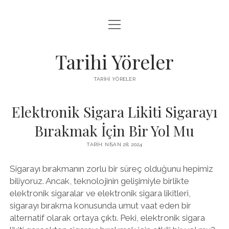
menüyü
LISTE
aç
SAYFA LISTESI
Tarihi Yöreler
ÜCRETSIZ ŞIFRESIZ INSTAGRAM BEĞENI HILESI
TARIHI YÖRELER
YOUTUBE YORUM ARTTIRMA HILESI BEDAVA
Elektronik Sigara Likiti Sigarayı
Bırakmak İçin Bir Yol Mu
TARIH: NISAN 28, 2024
Sigarayı bırakmanın zorlu bir süreç olduğunu hepimiz
biliyoruz. Ancak, teknolojinin gelişimiyle birlikte
elektronik sigaralar ve elektronik sigara likitleri,
sigarayı bırakma konusunda umut vaat eden bir
alternatif olarak ortaya çıktı. Peki, elektronik sigara