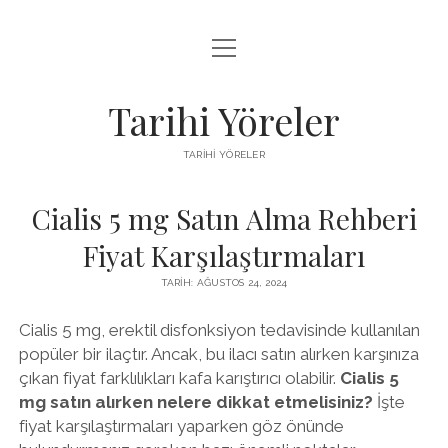
menüyü
LISTE
aç
SAYFA LISTESI
Tarihi Yöreler
ÜCRETSIZ ŞIFRESIZ INSTAGRAM BEĞENI HILESI
TARIHI YÖRELER
YOUTUBE YORUM ARTTIRMA HILESI BEDAVA
Cialis 5 mg Satın Alma Rehberi
Fiyat Karşılaştırmaları
TARIH: AĞUSTOS 24, 2024
Cialis 5 mg, erektil disfonksiyon tedavisinde kullanılan
popüler bir ilaçtır. Ancak, bu ilacı satın alırken karşınıza
çıkan fiyat farklılıkları kafa karıştırıcı olabilir.
Cialis 5
mg satın alırken nelere dikkat etmelisiniz?
İşte
fiyat karşılaştırmaları yaparken göz önünde