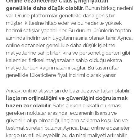
Online eczanelerde Cialis 5 mg fiyatları
genellikle daha düşük olabilir.
Bunun birkaç nedeni
var. Online platformlar genellikle daha geniş bir
müşteri kitlesine hitap eder ve bu nedenle yüksek
hacimli satışlar yapabilirler. Bu durum, ürünlerin toptan
alımında indirimlerin uygulanmasına olanak tanır. Ayrıca,
online eczaneler genellikle daha düşük işletme
maliyetlerine sahiptirler; kira ve personel giderleri gibi
kalemler, fiziksel mağazaların sahip olduğu ekstra
maliyetlerden kaçınmalarını sağlar. Bu tasarruflar
genellikle tüketicilere fiyat indirimi olarak yansır.
Ancak, online alışverişin de bazı dezavantajları olabilir.
İlaçların orijinalliğini ve güvenliğini doğrulamak
bazen zor olabilir.
Satın alırken dikkatli olunması
gereken noktalar arasında, eczanenin lisanslı ve
güvenilir olup olmadığı, ilaçların saklama koşulları ve
teslimat süreleri bulunur. Ayrıca, bazı online eczaneler
kargo ücreti ekleyebilir, bu da nihai maliyeti artırabilir.