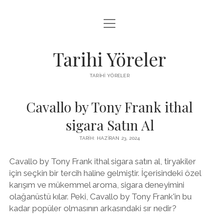
menüyü
LISTE
aç
SAYFA LISTESI
Tarihi Yöreler
ÜCRETSIZ ŞIFRESIZ INSTAGRAM BEĞENI HILESI
TARIHI YÖRELER
YOUTUBE YORUM ARTTIRMA HILESI BEDAVA
Cavallo by Tony Frank ithal
sigara Satın Al
TARIH: HAZIRAN 23, 2024
Cavallo by Tony Frank ithal sigara satın al, tiryakiler
için seçkin bir tercih haline gelmiştir. İçerisindeki özel
karışım ve mükemmel aroma, sigara deneyimini
olağanüstü kılar. Peki, Cavallo by Tony Frank'in bu
kadar popüler olmasının arkasındaki sır nedir?