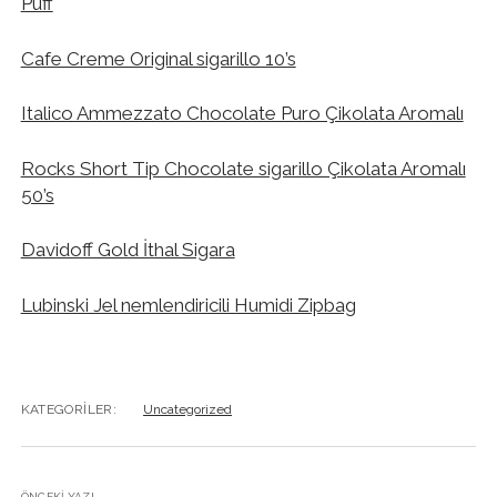
Puff
Cafe Creme Original sigarillo 10’s
Italico Ammezzato Chocolate Puro Çikolata Aromalı
Rocks Short Tip Chocolate sigarillo Çikolata Aromalı
50’s
Davidoff Gold İthal Sigara
Lubinski Jel nemlendiricili Humidi Zipbag
KATEGORILER:
Uncategorized
ÖNCEKI YAZI