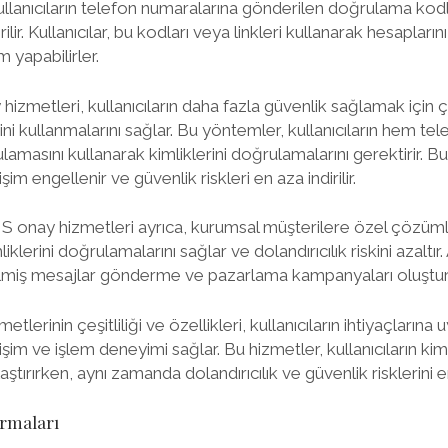
kullanıcıların telefon numaralarına gönderilen doğrulama kodla
rilir. Kullanıcılar, bu kodları veya linkleri kullanarak hesapları
m yapabilirler.
izmetleri, kullanıcıların daha fazla güvenlik sağlamak için çi
 kullanmalarını sağlar. Bu yöntemler, kullanıcıların hem te
masını kullanarak kimliklerini doğrulamalarını gerektirir. Bu 
şim engellenir ve güvenlik riskleri en aza indirilir.
MS onay hizmetleri ayrıca, kurumsal müşterilere özel çözüml
klerini doğrulamalarını sağlar ve dolandırıcılık riskini azaltır.
rilmiş mesajlar gönderme ve pazarlama kampanyaları oluştur
tlerinin çeşitliliği ve özellikleri, kullanıcıların ihtiyaçların
işim ve işlem deneyimi sağlar. Bu hizmetler, kullanıcıların kiml
tırırken, aynı zamanda dolandırıcılık ve güvenlik risklerini en 
rmaları