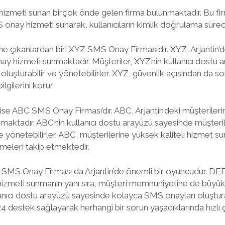
izmeti sunan birçok önde gelen firma bulunmaktadır. Bu fir
S onay hizmeti sunarak, kullanıcıların kimlik doğrulama süreci
ne çıkanlardan biri XYZ SMS Onay Firması’dır. XYZ, Arjantin’d
ay hizmeti sunmaktadır. Müşteriler, XYZ’nin kullanıcı dostu
luşturabilir ve yönetebilirler. XYZ, güvenlik açısından da so
ilgilerini korur.
ise ABC SMS Onay Firması’dır. ABC, Arjantin’deki müşterilerine
aktadır. ABC’nin kullanıcı dostu arayüzü sayesinde müşter
ve yönetebilirler. ABC, müşterilerine yüksek kaliteli hizmet su
şmeleri takip etmektedir.
F SMS Onay Firması da Arjantin’de önemli bir oyuncudur. DEF,
 hizmeti sunmanın yanı sıra, müşteri memnuniyetine de büyü
lanıcı dostu arayüzü sayesinde kolayca SMS onayları oluşturab
4 destek sağlayarak herhangi bir sorun yaşadıklarında hızlı