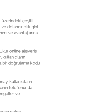
 üzerindeki çeşitli
ve dolandırıcılık gibi
nımı ve avantajlarına
likle online alışveriş
 kullanıcıların
ara bir doğrulama kodu
ayı kullanıcıların
cının telefonunda
 engeller ve
larına gelen