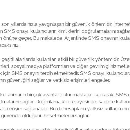
son yıllarda hızla yaygınlaşan bir güvenlik önlemidir. İnternet
n SMS onayı, kullanıcıların kimliklerini doğrulamalarını sağlar 
erin önüne geçer. Bu makalede, Arjantin’de SMS onayının kulla
acaksınız.
eşitli alanlarda kullanılan etkili bir güvenlik yöntemidir. Özel
lemleri, sosyal medya platformları ve diğer çevrimiçi hizmetler,
k için SMS onayını tercih etmektedir. SMS onayı, kullanıcıl
n güvenliğini sağlar ve yetkisiz erişimleri engeller.
kullanmanın birçok avantajı bulunmaktadır. İlk olarak, SMS on
utmalarını sağlar. Doğrulama kodu sayesinde, sadece kullanı
aba erişim sağlanabilir. Bu da hesapların yetkisiz kullanımını
inin güvende olduğunu hissetmelerini sağlar.
nmak kolay ve hızlı bir işlemdir. Kullanıcılar, sadece telefon