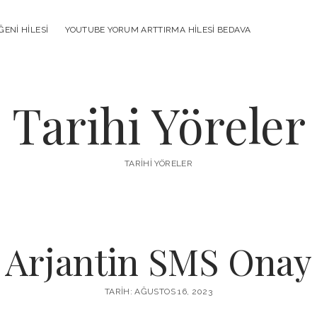
ENI HILESI
YOUTUBE YORUM ARTTIRMA HILESI BEDAVA
Tarihi Yöreler
TARIHI YÖRELER
Arjantin SMS Onay
TARIH: AĞUSTOS 16, 2023