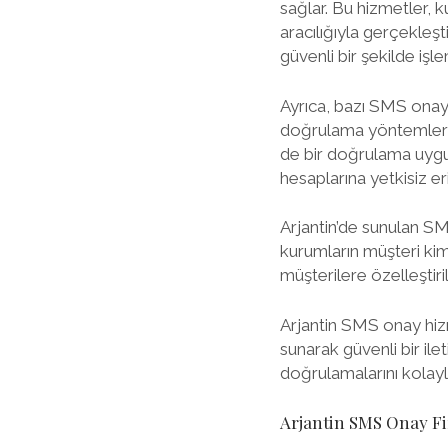
sağlar. Bu hizmetler, 
aracılığıyla gerçekleşti
güvenli bir şekilde işle
Ayrıca, bazı SMS onay h
doğrulama yöntemlerini
de bir doğrulama uygula
hesaplarına yetkisiz eri
Arjantin’de sunulan S
kurumların müşteri kimli
müşterilere özelleşti
Arjantin SMS onay hizme
sunarak güvenli bir ilet
doğrulamalarını kolaylaş
Arjantin SMS Onay Fi