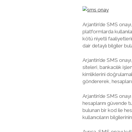
Arjantin’de SMS onayı, 
platformlarda kullanıla
kötü niyetli faaliyetl
dair detaylı bilgiler bul
Arjantin’de SMS onayı, ç
siteleri, bankacılık iş
kimliklerini doğrulama
göndererek, hesaplarını
Arjantin’de SMS onayı 
hesaplarını güvende t
bulunan bir kod ile hes
kullanıcıların bilgiler
Ayrıca, SMS onayı kulla