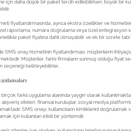
me için daha düşük bir paket tercih edilebilirken, büyük bir k
ilir.
ti fiyatlandırmasında, ayrıca ekstra özellikler ve hizmetler 
 özel raporlama, numara doğrulama veya özel entegrasyon seç
ellikle paket fiyatına dahil olmayabilir ve ek bir ücrete tabi o
de SMS onay hizmetinin fiyatlandırması, müşterilerin ihtiyaçla
mektedir. Müşteriler, farklı firmaların sunmuş olduğu fiyat s
n seçeneği belirleyebilirler.
ygulamaları
 birçok farklı uygulama alanında yaygın olarak kullanılmakt
 alışveriş siteleri, finansal kuruluşlar, sosyal medya platforml
maktadır. SMS onayı, kullanıcıların kimliklerini doğrulamak v
mak için kullanılan etkili bir yöntemdir.
şveriş sitesine üye olurken, kullanıcıların telefon numaralar