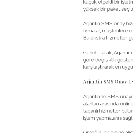
küçük ölçekli bir işlet
yüksek bir paket seçileb
Arjantin SMS onay hizme
firmalar, müşterilere
Bu ekstra hizmetler gen
Genel olarak, Arjantin’
göre değişiklik göster
karşılaştırarak en uygu
Arjantin SMS Onay U
Arjantin’de SMS onayı,
alanları arasında online
tabanlı hizmetler bulun
işlem yapmalarını sağla
Örneğin, bir online alı