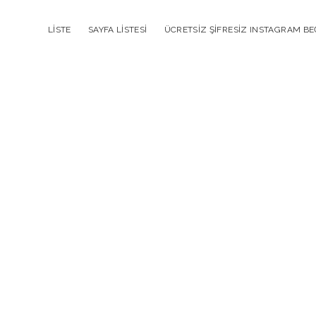
LISTE
SAYFA LISTESI
ÜCRETSIZ ŞIFRESIZ INSTAGRAM BEĞ