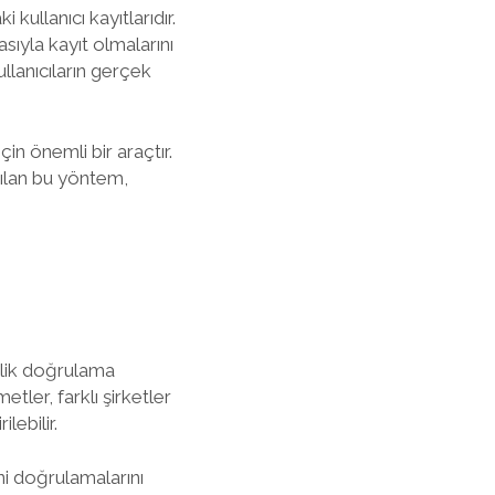
kullanıcı kayıtlarıdır.
sıyla kayıt olmalarını
llanıcıların gerçek
in önemli bir araçtır.
nılan bu yöntem,
mlik doğrulama
tler, farklı şirketler
lebilir.
ini doğrulamalarını