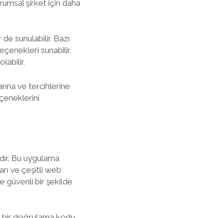
urumsal şirket için daha
de sunulabilir. Bazı
enekleri sunabilir.
labilir.
rına ve tercihlerine
eçeneklerini
adır. Bu uygulama
arı ve çeşitli web
e güvenli bir şekilde
ına bir doğrulama kodu