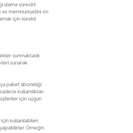
ğrulama sürecini
ni ve memnuniyetini ön
lamak için sürekli
nekler sunmaktadır.
kleri sunarak
eya paket aboneliği
 sadece kullandıkları
şteriler için uygun
için kullanılabilen
yapabilirler. Örneğin,